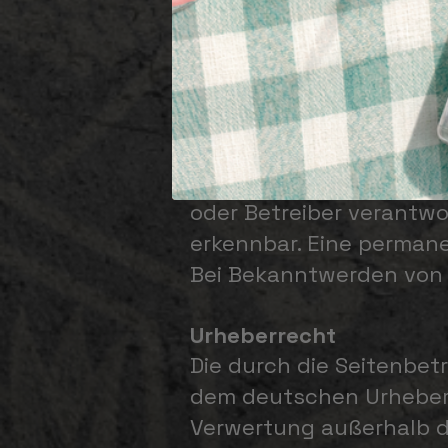
Rechtsverletzung ein. 
umgehend entfernt.
Haftung für Links
Unser Angebot kann Link
keinen Einfluss haben. Fü
oder Betreiber verantwo
erkennbar. Eine permane
Bei Bekanntwerden von 
Urheberrecht
Die durch die Seitenbetr
dem deutschen Urheberre
Verwertung außerhalb d