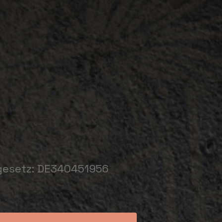
gesetz: DE340451956