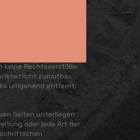
 werden die Inhalte
 auf deren Inhalte wir
ts der jeweilige Anbieter
en keine Rechtsverstöße
unkte nicht zumutbar.
nks umgehend entfernt.
esen Seiten unterliegen
eitung oder jede Art der
schriftlichen