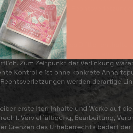
Bei Bekanntwerden von Rechtsverletzungen
s zu externen Websites Dritter enthalten,
r die Inhalte der verlinkten Seiten ist ste
rtlich. Zum Zeitpunkt der Verlinkung war
nte Kontrolle ist ohne konkrete Anhaltsp
Rechtsverletzungen werden derartige Li
eiber erstellten Inhalte und Werke auf di
cht. Vervielfältigung, Bearbeitung, Verbr
er Grenzen des Urheberrechts bedarf der 