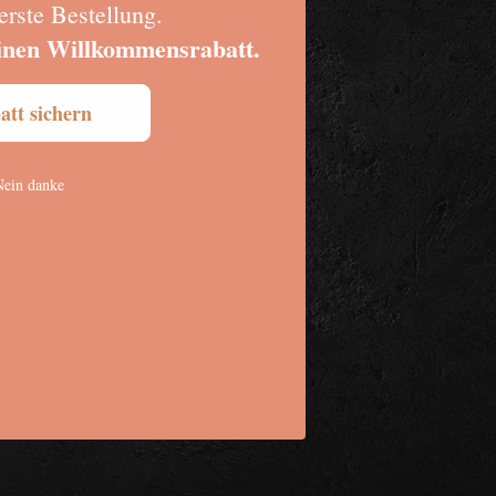
erste Bestellung.
deinen Willkommensrabatt.
att sichern
Nein danke
FOLLOW US: