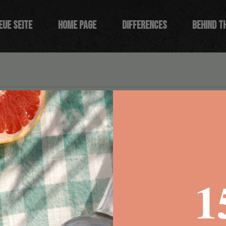
eue Seite
HOME PAGE
DIFFERENCES
BEHIND T
Suggested Groups
1
No Groups at the Moment