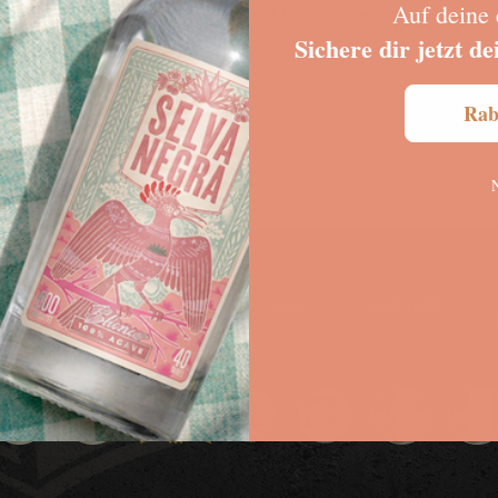
Auf deine 
Once a group is created, it will appear here.
Sichere dir jetzt 
Rab
DATA PROTECTION
FAQ
Conditions
IMPRINT